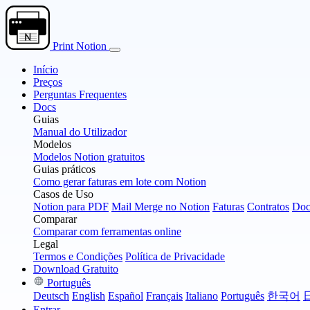
Print Notion
Início
Preços
Perguntas Frequentes
Docs
Guias
Manual do Utilizador
Modelos
Modelos Notion gratuitos
Guias práticos
Como gerar faturas em lote com Notion
Casos de Uso
Notion para PDF
Mail Merge no Notion
Faturas
Contratos
Doc
Comparar
Comparar com ferramentas online
Legal
Termos e Condições
Política de Privacidade
Download Gratuito
Português
Deutsch
English
Español
Français
Italiano
Português
한국어
Entrar