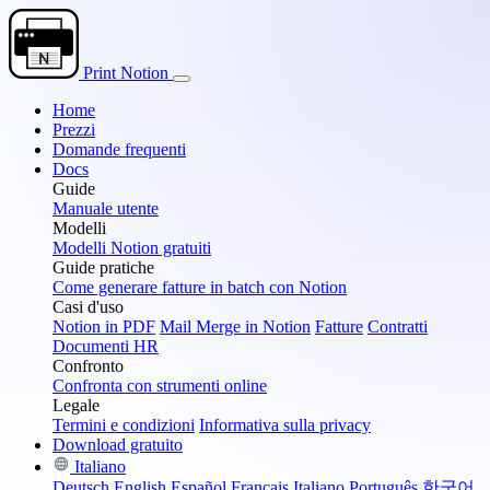
Print Notion
Home
Prezzi
Domande frequenti
Docs
Guide
Manuale utente
Modelli
Modelli Notion gratuiti
Guide pratiche
Come generare fatture in batch con Notion
Casi d'uso
Notion in PDF
Mail Merge in Notion
Fatture
Contratti
Documenti HR
Confronto
Confronta con strumenti online
Legale
Termini e condizioni
Informativa sulla privacy
Download gratuito
Italiano
Deutsch
English
Español
Français
Italiano
Português
한국어