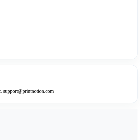
. support
@
printnotion.
com